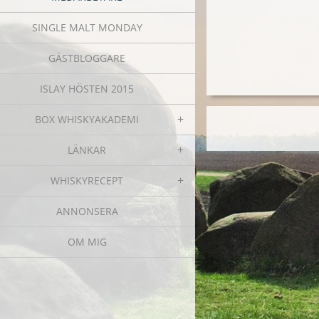
SINGLE MALT MONDAY
GÄSTBLOGGARE
ISLAY HÖSTEN 2015
BOX WHISKYAKADEMI
LÄNKAR
WHISKYRECEPT
ANNONSERA
OM MIG