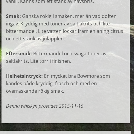
vanilj. Känns som ett stänk av havsbris.
Smak:
Ganska rökig i smaken, mer än vad doften
ingav. Kryddig med toner av saltlakrits och lite
bittermandel. Lite vatten lockar fram en aning citrus
och ett stänk av juläpplen.
Eftersmak:
Bittermandel och svaga toner av
saltlakrits. Lite torr i finishen.
Helhetsintryck:
En mycket bra Bowmore som
kändes både kryddig, fräsch och med en
överraskande rökig smak.
Denna whiskyn provades 2015-11-15