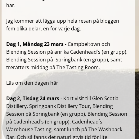
har.
Jag kommer att lägga upp hela resan på bloggen i
fem olika delar, en för varje dag.
Dag 1, Måndag 23 mars
- Campbeltown och
Blending Session på anrika
Caden
head´s
(en grupp),
Blending Session på
Sprin
gbank
(en grupp), samt
trerätters middag på
The Tastin
g Room
.
Läs om den dagen här
Dag 2, Tisdag 24 mars
- Kort visit till Glen Scotia
Distillery, Springbank Distillery Tour, Blending
Session på Springbank (en grupp), Blending Session
på
Cadenhead´s
(en grupp), Cadenhead´s
Warehouse Tasting, samt lunch på The Washback
Bar. Och så fanns det naturligtvis tid för lite