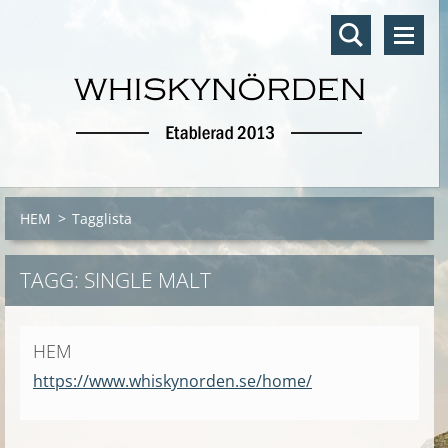
HEM
>
Tagglista
TAGG: SINGLE MALT
HEM
https://www.whiskynorden.se/home/