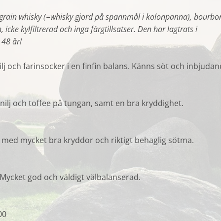
e grain whisky (=whisky gjord på spannmål i kolonpanna), bourbo
, icke kylfiltrerad och inga färgtillsatser. Den har lagtrats i
48 år!
lj och farinsocker i en finfin balans. Känns söt och inbjudan
nilj och toffee på tungan, samt en bra kryddighet.
 med mycket bra kryddor och riktigt behaglig sötma.
Mycket god och väldigt välbalanserad.
00