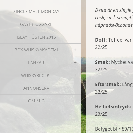
Detta är en singl
SINGLE MALT MONDAY
cask, cask strength
GÄSTBLOGGARE
häpnadsväckande 
ISLAY HÖSTEN 2015
Doft:
Toffee, vani
22/25
BOX WHISKYAKADEMI
Smak:
Mycket va
LÄNKAR
22/25
WHISKYRECEPT
Eftersmak:
Lång
ANNONSERA
22/25
OM MIG
Helhetsintryck:
23/25
Betyget blir 89/1