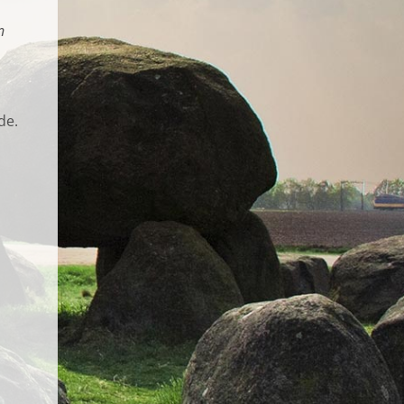
n
de.