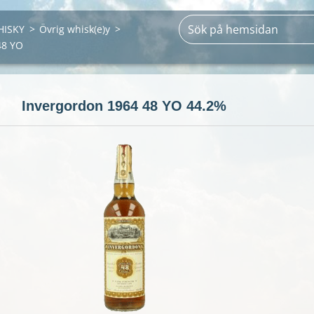
HISKY
>
Övrig whisk(e)y
>
48 YO
Invergordon 1964 48 YO 44.2%