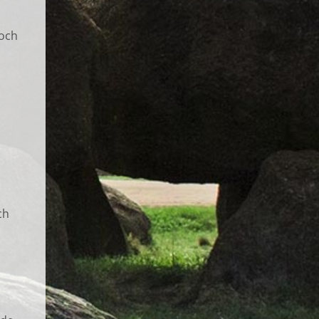
 och
ch