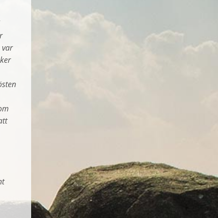
r
 var
nker
östen
som
att
nt