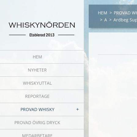
HEM
>
PROVAD W
>
A
>
Ardbeg Sup
HEM
NYHETER
WHISKYUTTAL
REPORTAGE
PROVAD WHISKY
PROVAD ÖVRIG DRYCK
MEDARBETARE