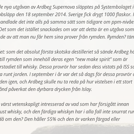
 nya utgåvan av Ardbeg Supernova släpptes på Systembolaget i
bbsläpp den 18 september 2014. Sverige fick drygt 1000 flaskor. I
andlade det inte alls på samma sätt som tidigare om ppm-nivåe
. Det som det istället snackades om var att detta är en utgåva som
ande av att man nu får hem sina prover från rymden. Rymden? tä
et: som det absolut första skotska destilleriet så sände Ardbeg h
till rymden som innehöll deras egen "new make spirit" som är
adiet till whisky. Dessa provrör har sedan dess vistats på ISS 
a runt jorden. I september i år var det så dags för dessa provrör 
en igen, och Ardbeg skulle nu ta reda på
hur vistelsen i ett stort
stånd påverkat den dyrbara drycken från Islay.
å värst vetenskapligt intresserad av vad som har försigått innan
just whisky, och den färdiga whiskyn har i alla fall inte snurrat ru
 då om den? Den håller 55% och den är varken färgad eller