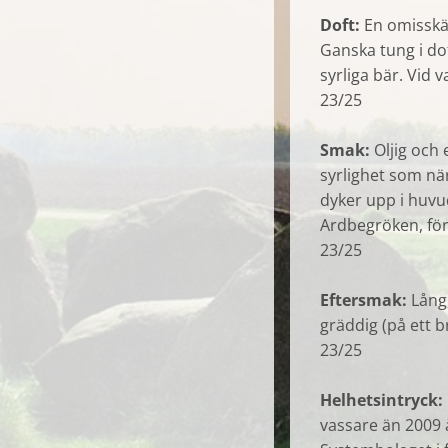
Doft:
En omisskä
Ganska tung i do
syrliga bär. Vid v
23/25
Smak:
Oljig och
syrlighet som när
dyker upp i huvud
Ardbegröken, förs
23/25
Eftersmak:
Lång
gräddig (på ett bra
23/25
Helhetsintryck:
vassare än 2009 