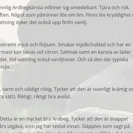
nnlig Ardbegkänsla infinner sig omedelbart. Tjära och rök.
ften. Något som påminner lite om lim. Finns lite kryddighet
attning dyker det också upp finfin vanilj.
 extremt mjuk och följsam. Smakar mjölkchoklad och har en
mast kan liknas vid citron. Salmiak samt en känsla av läder
et. Vid vattning också vaniljtoner. Och så den där typiska
tås...
, varm och väldigt rökig. Tycker att den är ovanligt krämig o
 sätt). Riktigt, riktigt bra avslut.
Detta är en mycket bra Ardbeg. Tycker att den är snäppet
års utgåva, som jag har testat innan. Släpptes som sagt på