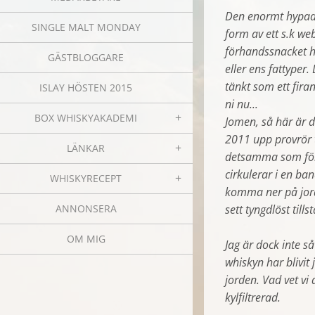
Den enormt hypade
SINGLE MALT MONDAY
form av ett s.k we
förhandssnacket h
GÄSTBLOGGARE
eller ens fattyper
tänkt som ett fir
ISLAY HÖSTEN 2015
ni nu...
BOX WHISKYAKADEMI
Jomen, så här är d
2011 upp provrör 
LÄNKAR
detsamma som först
cirkulerar i en ban
WHISKYRECEPT
komma ner på jord
sett tyngdlöst till
ANNONSERA
OM MIG
Jag är dock inte s
whiskyn har blivit 
jorden. Vad vet vi
kylfiltrerad.