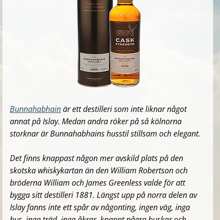
Bunnahabhain
är ett destilleri som inte liknar något
annat på Islay. Medan andra röker på så kölnorna
storknar är Bunnahabhains husstil stillsam och elegant.
Det finns knappast någon mer avskild plats på den
skotska whiskykartan än den William Robertson och
bröderna William och James Greenless valde för att
bygga sitt destilleri 1881. Längst upp på norra delen av
Islay fanns inte ett spår av någonting, ingen väg, inga
hus, inga träd, inga åkrar, knappt några buskar och