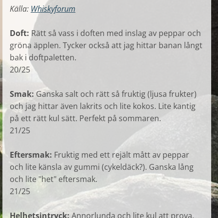
Källa:
Whiskyforum
Doft:
Rätt så vass i doften med inslag av peppar och
gröna äpplen. Tycker också att jag hittar banan långt
bak i doftpaletten.
20/25
Smak:
Ganska salt och rätt så fruktig (ljusa frukter)
och jag hittar även lakrits och lite kokos. Lite kantig
på ett rätt kul sätt. Perfekt på sommaren.
21/25
Eftersmak:
Fruktig med ett rejält mått av peppar
och lite känsla av gummi (cykeldäck?). Ganska lång
och lite "het" eftersmak.
21/25
Helhetsintryck:
Annorlunda och lite kul att prova.