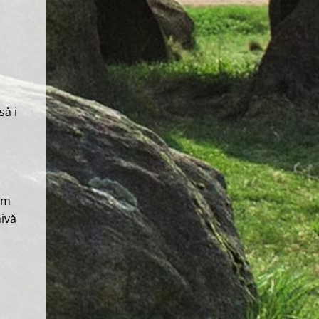
så i
om
nivå