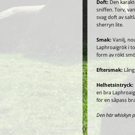
Doft:
Den karakte
sniffen. Torv, va
svag doft av salt
sherryn lite.
Smak:
Vanilj, no
Laphroaigrök i to
form av rökt sm
Eftersmak:
Lång
Helhetsintryck:
en bra Laphroaig 
för en såpass br
Den här whiskyn 