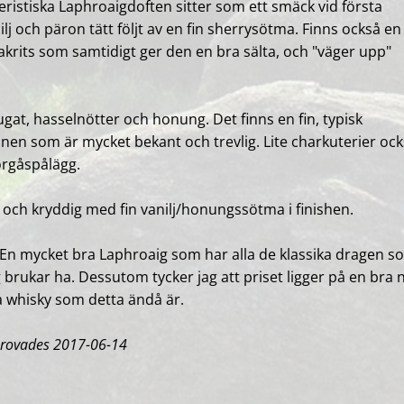
ristiska Laphroaigdoften sitter som ett smäck vid första
nilj och päron tätt följt av en fin sherrysötma. Finns också en
lakrits som samtidigt ger den en bra sälta, och "väger upp"
ugat, hasselnötter och honung. Det finns en fin, typisk
nen som är mycket bekant och trevlig. Lite charkuterier ock
örgåspålägg.
 och kryddig med fin vanilj/honungssötma i finishen.
En mycket bra Laphroaig som har alla de klassika dragen s
brukar ha. Dessutom tycker jag att priset ligger på en bra 
a whisky som detta ändå är.
provades 2017-06-14