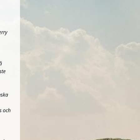
erry
å
ste
nska
s och