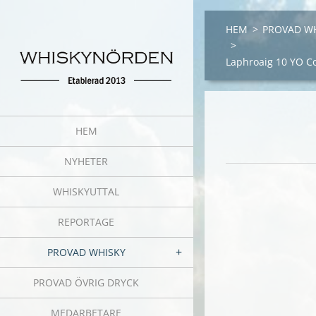
HEM
>
PROVAD W
>
Laphroaig 10 YO Co
HEM
NYHETER
WHISKYUTTAL
REPORTAGE
PROVAD WHISKY
PROVAD ÖVRIG DRYCK
MEDARBETARE