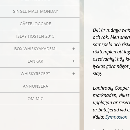
SINGLE MALT MONDAY
GÄSTBLOGGARE
Det är många whis
ISLAY HÖSTEN 2015
och rök. Men sherr
samspela och risk
BOX WHISKYAKADEMI
röktemplen att lag
osedvanligt hög kv
LÄNKAR
lyckas göra något
slag.
WHISKYRECEPT
ANNONSERA
Laphroaig
Cooper'
marknaden, vilket
OM MIG
upplagan är reserv
är buteljerad vid 
Källa:
Symposion