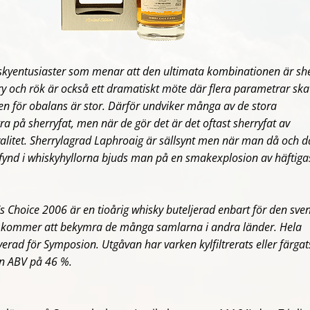
kyentusiaster som menar att den ultimata kombinationen är sh
y och rök är också ett dramatiskt möte där flera parametrar ska
en för obalans är stor. Därför undviker många av de stora
ra på sherryfat, men när de gör det är det oftast sherryfat av
alitet. Sherrylagrad Laphroaig är sällsynt men när man då och d
 fynd i whiskyhyllorna bjuds man på en smakexplosion av häftiga
s Choice 2006 är en tioårig whisky buteljerad enbart för den sve
 kommer att bekymra de många samlarna i andra länder. Hela
erad för Symposion. Utgåvan har varken kylfiltrerats eller färgat
en ABV på 46 %.