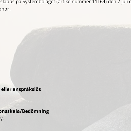
släpps på Systembolaget (artikelnummer 11164) den 7 juli 
ronor.
eller anspråkslös
nsskala/Bedömning
y.