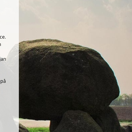
ce.
h
jan
 på