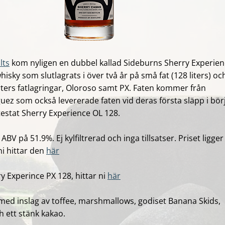
lts
kom nyligen en dubbel kallad Sideburns Sherry
Experien
isky som slutlagrats i över två år på små fat (128 liters) oc
rters fatlagringar, Oloroso samt PX. Faten kommer från
guez som också levererade faten vid deras första släpp i bör
testat
Sherry
Experience
OL 128.
ABV på 51.9%. Ej kylfiltrerad och inga tillsatser. Priset ligger
ni hittar den
här
y Experince PX 128, hittar ni
här
med inslag av toffee, m
arshmallows, godiset Banana Skids,
h ett stänk kakao.