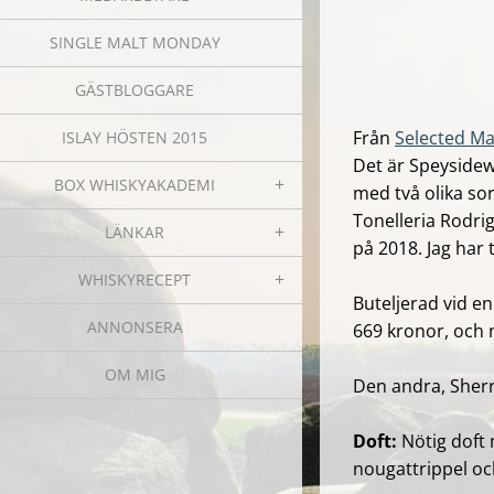
SINGLE MALT MONDAY
GÄSTBLOGGARE
Från
Selected Ma
ISLAY HÖSTEN 2015
Det är Speysidewh
BOX WHISKYAKADEMI
med två olika so
Tonelleria Rodri
LÄNKAR
på 2018. Ja
g har 
WHISKYRECEPT
Buteljerad vid en 
ANNONSERA
669 kronor, och 
OM MIG
Den andra, Sherr
Doft:
Nötig doft 
nougattrippel oc