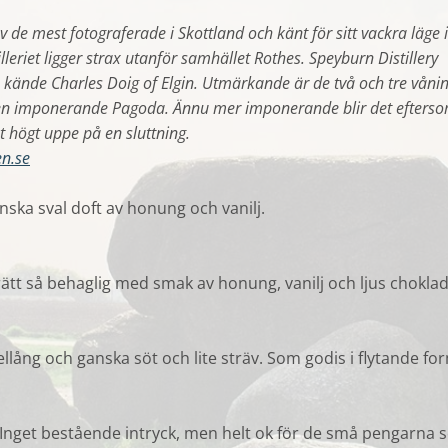
 av de mest fotograferade i Skottland och känt för sitt vackra läge i
lleriet ligger strax utanför samhället Rothes. Speyburn Distillery
 kände Charles Doig of Elgin. Utmärkande är de två och tre våni
en imponerande Pagoda. Ännu mer imponerande blir det efters
t högt uppe på en sluttning.
n.se
nska sval doft av honung och vanilj.
ätt så behaglig med smak av honung, vanilj och ljus choklad
lång och ganska söt och lite sträv. Som godis i flytande fo
Inget bestående intryck, men helt ok för de små pengarna