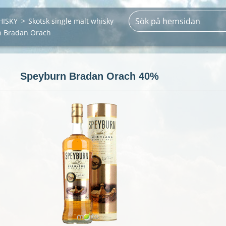
HISKY
>
Skotsk single malt whisky
n Bradan Orach
Speyburn Bradan Orach 40%