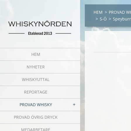
HEM
>
PROVAD W
>
S-Ö
>
Speybur
HEM
NYHETER
WHISKYUTTAL
REPORTAGE
PROVAD WHISKY
PROVAD ÖVRIG DRYCK
MEDARBETARE