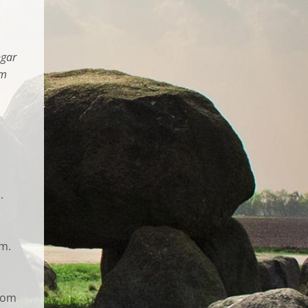
ngar
om
.
rm.
 som