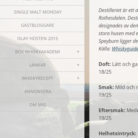
Destilleriet är ett
SINGLE MALT MONDAY
Rothesdalen. Desti
designades av den
GÄSTBLOGGARE
stora husen med 
ISLAY HÖSTEN 2015
Speyburn ligger de
Källa:
Whiskyguide
BOX WHISKYAKADEMI
Doft:
Lätt och ga
LÄNKAR
18/25
WHISKYRECEPT
Smak:
Mild och r
ANNONSERA
19/25
OM MIG
Eftersmak:
Medel
19/25
Helhetsintryck: