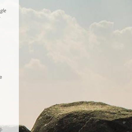
ngle
a
e
j.