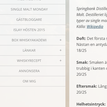
Springbank Distill
SINGLE MALT MONDAY
Malt. Destilleriet 
GÄSTBLOGGARE
typer av single ma
Källa:
Wikipedia
ISLAY HÖSTEN 2015
Doft:
Det första 
BOX WHISKYAKADEMI
Nästan en antydan
18/25
LÄNKAR
WHISKYRECEPT
Smak:
Smaken är 
trubbig i kanten
ANNONSERA
20/25
OM MIG
Eftersmak:
Lång,
20/25
Helhetsintryck: