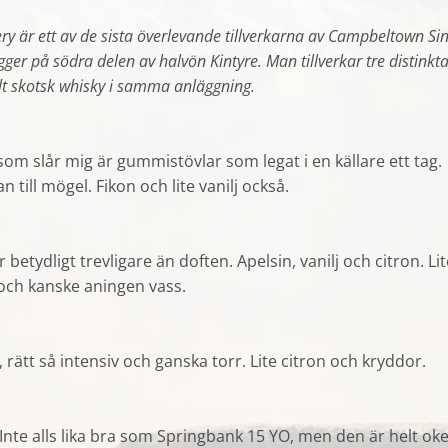
ery är ett av de sista överlevande tillverkarna av Campbeltown Si
ligger på södra delen av halvön Kintyre. Man tillverkar tre distinkt
lt skotsk whisky i samma anläggning.
som slår mig är gummistövlar som legat i en källare ett tag.
 till mögel. Fikon och lite vanilj också.
betydligt trevligare än doften. Apelsin, vanilj och citron. Lit
 och kanske aningen vass.
 rätt så intensiv och ganska torr. Lite citron och kryddor.
Inte alls lika bra som Springbank 15 YO, men den är helt oke