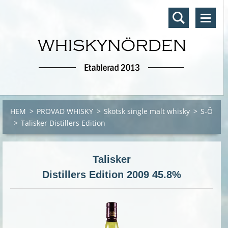
HEM
>
PROVAD WHISKY
>
Skotsk single malt whisky
>
S-Ö
>
Talisker Distillers Edition
Talisker
Distillers Edition 2009 45.8%