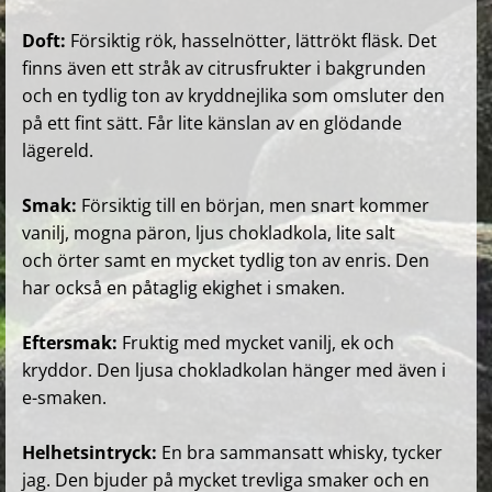
Doft:
Försiktig rök, hasselnötter, lättrökt fläsk. Det
finns även ett stråk av citrusfrukter i bakgrunden
och en tydlig ton av kryddnejlika som omsluter den
på ett fint sätt. Får lite känslan av en glödande
lägereld.
Smak:
Försiktig till en början, men snart kommer
vanilj, mogna päron, ljus chokladkola, lite salt
och örter samt en mycket tydlig ton av enris. Den
har också en påtaglig ekighet i smaken.
Eftersmak:
Fruktig med mycket vanilj, ek och
kryddor. Den ljusa chokladkolan hänger med även i
e-smaken.
Helhetsintryck:
En bra sammansatt whisky, tycker
jag. Den bjuder på mycket trevliga smaker och en