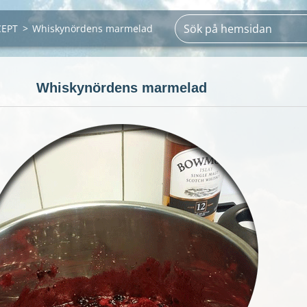
CEPT
>
Whiskynördens marmelad
Whiskynördens marmelad