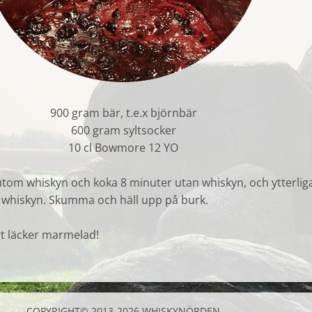
900 gram bär, t.e.x björnbär
600 gram syltsocker
10 cl Bowmore 12 YO
 utom whiskyn och koka 8 minuter utan whiskyn, och ytterlig
 whiskyn. Skumma och häll upp på burk.
t läcker marmelad!
COPYRIGHT© 2013-2026 WHISKYNÖRDEN