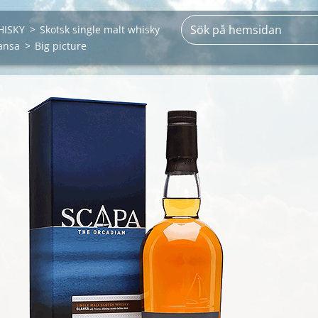
HISKY
>
Skotsk single malt whisky
ansa
>
Big picture