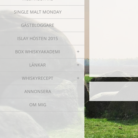
SINGLE MALT MONDAY
GÄSTBLOGGARE
ISLAY HÖSTEN 2015
BOX WHISKYAKADEMI
LÄNKAR
WHISKYRECEPT
ANNONSERA
OM MIG