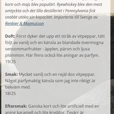
korn och majs blev populärt. Ryewhiskey blev den mest
omtyckta och det lilla destilleriet i Pennsylvania fick
snabbt utöka sin kapacitet. Importeras till Sverige av
Renbjer & Magnusson
Doft:
Först dyker det upp ett stråk av vitpeppar, tätt
följt av vanilj och en känsla av blandade övermogna
sensommarfrukter - äpplen, päron och ljusa
plommon. Här finns också lite aningar av parfym.
19/25
Smak:
Mycket vanilj och en rejäl dos vitpeppar.
Något parfymaktig känsla som jag inte riktigt är
bekväm med.
18/25
Eftersmak:
Ganska kort och lite artificiell med en
aning karamell och lite kryddor. Tyvärr är