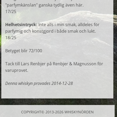
"parfymkänslan" ganska tydlig även här.
17/25
Helhetsintryck:
Inte alls i min smak, alldeles för
parfymig och konstgjord i både smak och lukt.
18/25
Betyget blir 72/100
Tack till Lars Renbjer på Renbjer & Magnusson för
varuprovet.
Denna whiskyn provades 2014-12-28
COPYRIGHT© 2013-2026 WHISKYNÖRDEN