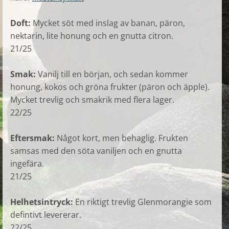
Doft:
Mycket söt med inslag av banan, päron,
nektarin, lite honung och en gnutta citron.
21/25
Smak:
Vanilj till en början, och sedan kommer
honung, kokos och gröna frukter (päron och äpple).
Mycket trevlig och smakrik med flera lager.
22/25
Eftersmak:
Något kort, men behaglig. Frukten
samsas med den söta vaniljen och en gnutta
ingefära.
21/25
Helhetsintryck:
En riktigt trevlig Glenmorangie som
defintivt levererar.
22/25