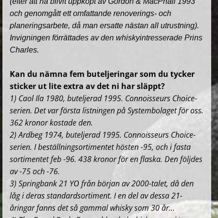
(efter att ha blivit uppköpt av Gordon & MacPhail 1993
och genomgått ett omfattande renoverings- och
planeringsarbete, då man ersatte nästan all utrustning).
Invigningen förrättades av den whiskyintresserade Prins
Charles.
Kan du nämna fem buteljeringar som du tycker
sticker ut lite extra av det ni har släppt?
1) Caol Ila 1980, buteljerad 1995.
Connoisseurs Choice
-
serien. Det
var första listningen på Systembolaget för oss.
362 kronor kostade den.
2) Ardbeg 1974, buteljerad 1995.
Connoisseurs Choice
-
serien. I beställningsortimentet hösten -95, och i fasta
sortimentet feb -96. 438 kronor för en flaska. Den följdes
av -75 och -76.
3) Springbank 21 YO från början av 2000-talet, då den
låg i deras standardsortiment. I en del av dessa 21-
åringar fanns det så gammal whisky som 30 år...