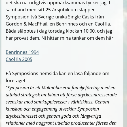
det ska naturligtvis uppmärksammas tycker jag.
I
samband med sitt 25-årsjubileum släpper
Symposion två
Sverige-unika Single Casks från
Gordon & MacPhail, en Benrinnes och en Caol Ila.
Båda släpptes i dag torsdag klockan 10.00, och jag
har provat dem. Ni hittar mina tankar om dem här:
Benrinnes 1994
Caol Ila 2005
På Symposions hemsida kan en läsa följande om
företaget:
"Symposion är ett Malmöbaserat familjeföretag med en
uttalad strategisk ambition att förse dryckesintresserade
svenskar med smakupplevelser i världsklass. Genom
kunskap och engagemang utvecklar Symposion
dryckesintresset och genom goda och långvariga
relationer med noggrant utvalda producenter förses den