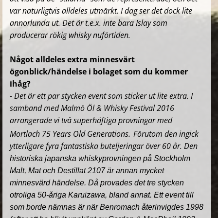
var naturligtvis alldeles utmärkt. I dag ser det dock lite
annorlunda ut. Det är t.e.x. inte bara Islay som
producerar rökig whisky nuförtiden.
Något alldeles extra minnesvärt
ögonblick/händelse i bolaget som du kommer
ihåg?
- Det är ett par stycken event som sticker ut lite extra. I
samband med Malmö Öl & Whisky Festival 2016
arrangerade vi två superhäftiga provningar med
.
Mortlach 75
Years Old Generations
Förutom den ingick
ytterligare fyra fantastiska buteljeringar över 60 år.
Den
historiska japanska whiskyprovningen på Stockholm
Malt, Mat och Destillat 2107 är annan mycket
minnesvärd händelse. Då provades det tre stycken
otroliga 50-åriga Karuizawa, bland annat. Ett event till
som borde nämnas är när Benromach återinvigdes 1998