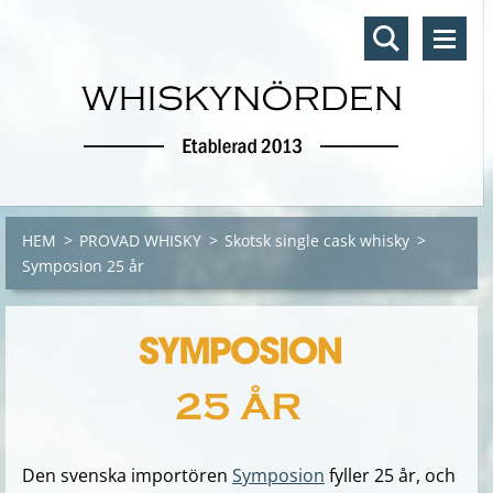
HEM
>
PROVAD WHISKY
>
Skotsk single cask whisky
>
Symposion 25 år
Den svenska importören
Symposion
fyller 25 år, och