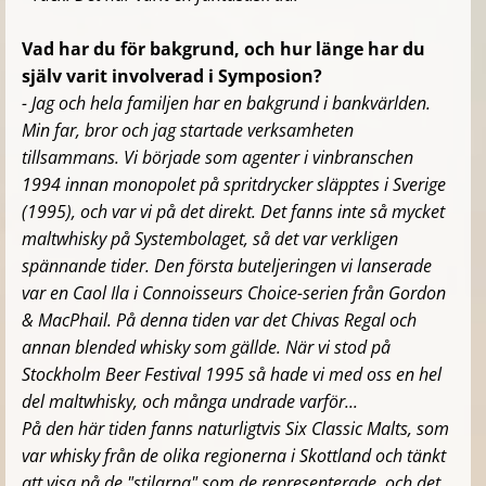
Vad har du för bakgrund, och hur länge har du
själv varit involverad i Symposion?
- Jag och hela familjen har en bakgrund i bankvärlden.
Min far, bror och jag startade verksamheten
tillsammans. Vi började som agenter i vinbranschen
1994 innan monopolet på spritdrycker släpptes i Sverige
(1995), och var vi på det direkt. Det fanns inte så mycket
maltwhisky på Systembolaget, så det var verkligen
spännande tider. Den första buteljeringen vi lanserade
var en Caol Ila i
Connoisseurs Choice-serien från Gordon
& MacPhail. På denna tiden var det Chivas Regal och
annan blended whisky som gällde. När vi stod på
Stockholm Beer Festival 1995 så hade vi med oss en hel
del maltwhisky, och många undrade varför...
På den här tiden fanns naturligtvis Six Classic Malts, som
var whisky från de olika regionerna i Skottland och tänkt
att visa på de "stilarna" som de representerade, och det