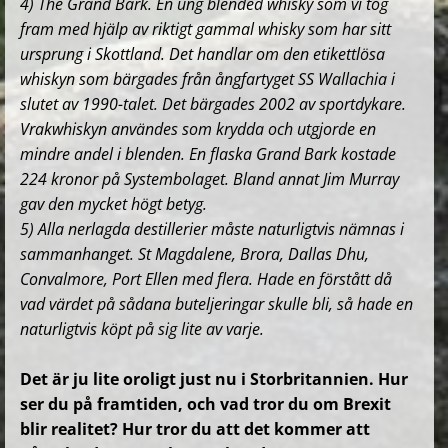
4) The Grand Bark. En ung blended whisky som vi tog
fram med hjälp av riktigt gammal whisky som har sitt
ursprung i Skottland. Det handlar om den etikettlösa
whiskyn som bärgades från ångfartyget SS Wallachia i
slutet av 1990-talet. Det bärgades
2002 av sportdykare.
Vrakwhiskyn användes som krydda och utgjorde en
mindre andel i blenden.
En flaska Grand Bark kostade
224 kronor på Systembolaget. Bland annat Jim Murray
gav den mycket högt betyg.
5) Alla nerlagda destillerier måste naturligtvis nämnas i
sammanhanget.
St Magdalene, Brora, Dallas Dhu,
Convalmore, Port Ellen med flera. Hade en förstått då
vad värdet på sådana buteljeringar skulle bli, så hade en
naturligtvis köpt på sig lite av varje.
Det är ju lite oroligt just nu i Storbritannien. Hur
ser du på framtiden, och vad tror du om Brexit
blir realitet? Hur tror du att det kommer att